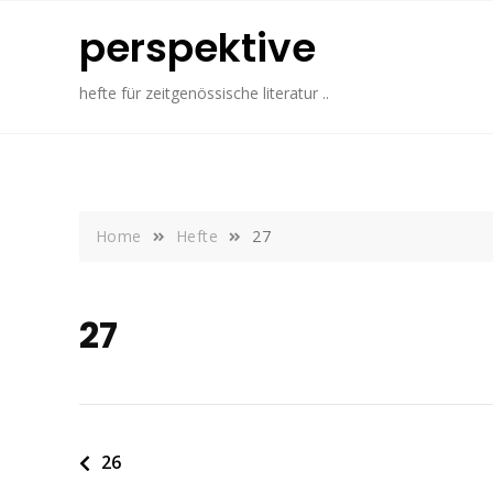
Skip
perspektive
to
content
hefte für zeitgenössische literatur ..
Home
Hefte
27
27
Beitragsnavigation
26