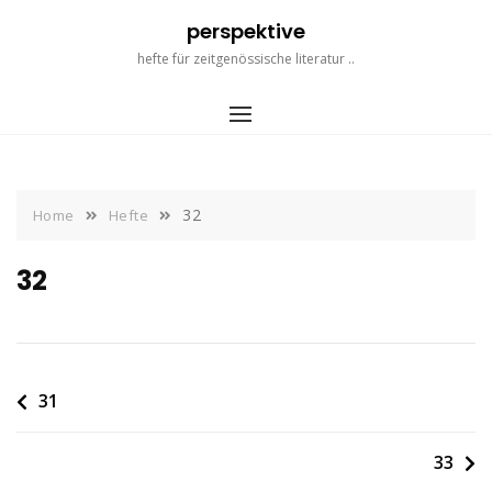
Skip
perspektive
to
content
hefte für zeitgenössische literatur ..
32
Home
Hefte
32
Beitragsnavigation
31
33