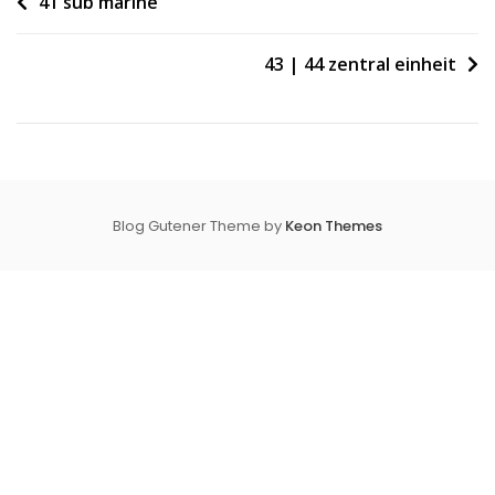
Beitragsnavigation
41 sub marine
43 | 44 zentral einheit
Blog Gutener Theme by
Keon Themes