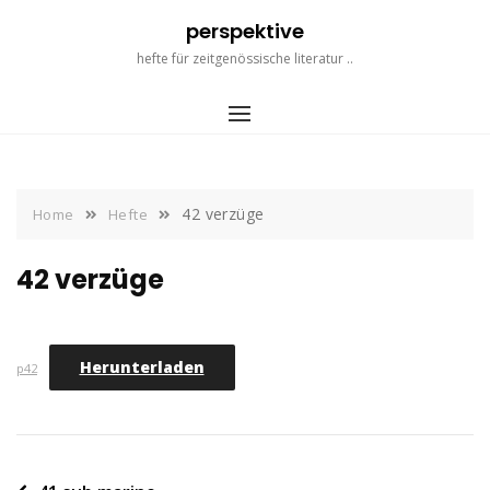
Skip
perspektive
to
content
hefte für zeitgenössische literatur ..
42 verzüge
Home
Hefte
42 verzüge
Herunterladen
p42