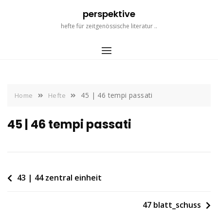
Skip
perspektive
to
content
hefte für zeitgenössische literatur ..
45 | 46 tempi passati
Home
Hefte
45 | 46 tempi passati
Beitragsnavigation
43 | 44 zentral einheit
47 blatt_schuss