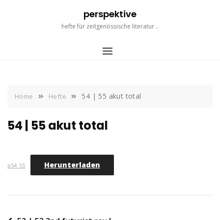
Skip
perspektive
to
content
hefte für zeitgenössische literatur ..
54 | 55 akut total
Home
Hefte
54 | 55 akut total
Herunterladen
p54_55