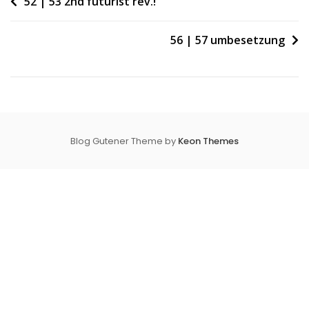
Beitragsnavigation
52 | 53 2nd futurist rev.!
56 | 57 umbesetzung
Blog Gutener Theme by
Keon Themes