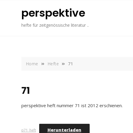
Skip
perspektive
to
content
hefte für zeitgenössische literatur ..
Home
Hefte
71
71
perspektive heft nummer 71 ist 2012 erschienen.
Herunterladen
p71_heft