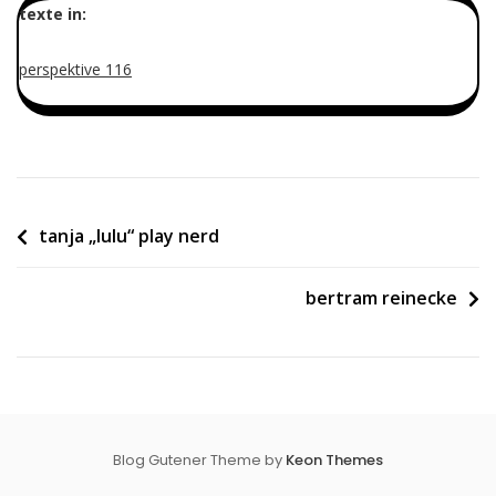
texte in:
perspektive 116
Beitragsnavigation
tanja „lulu“ play nerd
bertram reinecke
Blog Gutener Theme by
Keon Themes