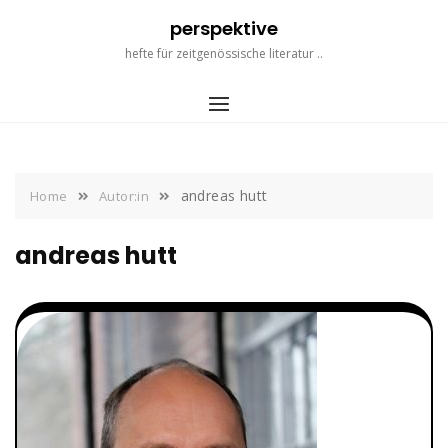
Skip
perspektive
to
content
hefte für zeitgenössische literatur ..
andreas hutt
Home
Autor:in
andreas hutt