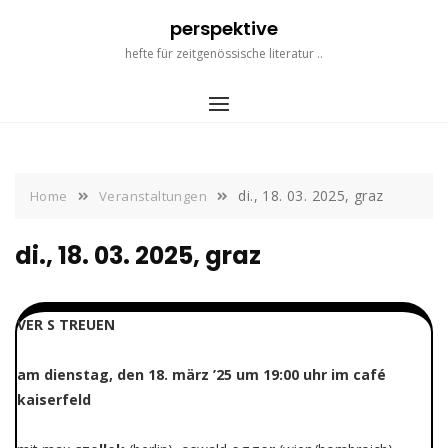
Skip
perspektive
to
content
hefte für zeitgenössische literatur ..
di., 18. 03. 2025, graz
Home
Veranstaltungen
di., 18. 03. 2025, graz
VER S TREUEN
am dienstag, den 18. märz ’25 um 19:00 uhr im café
kaiserfeld