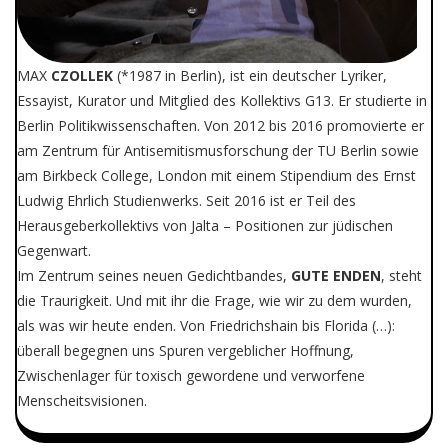
MAX
CZOLLEK
(*1987 in Berlin), ist ein deutscher Lyriker,
Essayist, Kurator und Mitglied des Kollektivs G13. Er studierte in
Berlin Politikwissenschaften. Von 2012 bis 2016 promovierte er
am Zentrum für Antisemitismusforschung der TU Berlin sowie
am Birkbeck College, London mit einem Stipendium des Ernst
Ludwig Ehrlich Studienwerks. Seit 2016 ist er Teil des
Herausgeberkollektivs von Jalta – Positionen zur jüdischen
Gegenwart.
Im Zentrum seines neuen Gedichtbandes,
GUTE ENDEN
, steht
die Traurigkeit. Und mit ihr die Frage, wie wir zu dem wurden,
als was wir heute enden. Von Friedrichshain bis Florida (…):
überall begegnen uns Spuren vergeblicher Hoffnung,
Zwischenlager für toxisch gewordene und verworfene
Menscheitsvisionen.