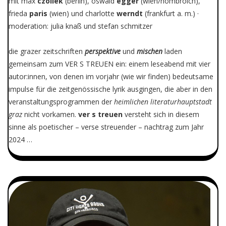
mit max
czollek
(berlin), oswald
egger
(wien/hombroich),
frieda
paris
(wien) und charlotte
werndt
(frankfurt a. m.) ·
moderation: julia knaß und stefan schmitzer
die grazer zeitschriften
perspektive
und
mischen
laden
gemeinsam zum VER S TREUEN ein: einem leseabend mit vier
autor:innen, von denen im vorjahr (wie wir finden) bedeutsame
impulse für die zeitgenössische lyrik ausgingen, die aber in den
veranstaltungsprogrammen der
heimlichen literaturhauptstadt
graz
nicht vorkamen.
ver s treuen
versteht sich in diesem
sinne als poetischer – verse streuender – nachtrag zum Jahr
2024 …