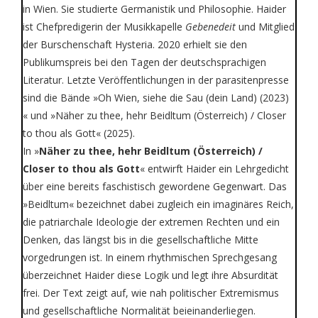
in Wien. Sie studierte Germanistik und Philosophie. Haider
ist Chefpredigerin der Musikkapelle
Gebenedeit
und Mitglied
der Burschenschaft Hysteria. 2020 erhielt sie den
Publikumspreis bei den Tagen der deutschsprachigen
Literatur. Letzte Veröffentlichungen in der parasitenpresse
sind die Bände »Oh Wien, siehe die Sau (dein Land) (2023)
« und »Näher zu thee, hehr Beidltum (Österreich) / Closer
to thou als Gott« (2025).
In »
Näher zu thee, hehr Beidltum (Österreich) /
Closer to thou als Gott
« entwirft Haider ein Lehrgedicht
über eine bereits faschistisch gewordene Gegenwart. Das
»Beidltum« bezeichnet dabei zugleich ein imaginäres Reich,
die patriarchale Ideologie der extremen Rechten und ein
Denken, das längst bis in die gesellschaftliche Mitte
vorgedrungen ist. In einem rhythmischen Sprechgesang
überzeichnet Haider diese Logik und legt ihre Absurdität
frei. Der Text zeigt auf, wie nah politischer Extremismus
und gesellschaftliche Normalität beieinanderliegen.