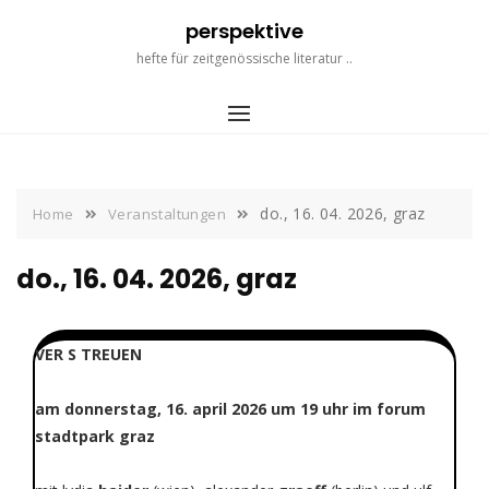
Skip
perspektive
to
content
hefte für zeitgenössische literatur ..
do., 16. 04. 2026, graz
Home
Veranstaltungen
do., 16. 04. 2026, graz
VER S TREUEN
am donnerstag, 16. april 2026 um 19 uhr im forum
stadtpark graz