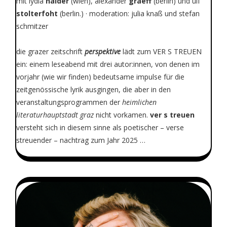
mit lydia
haider
(wien), alexander
graeff
(berlin) und ulf
stolterfoht
(berlin.) · moderation: julia knaß und stefan
schmitzer
die grazer zeitschrift
perspektive
lädt zum VER S TREUEN
ein: einem leseabend mit drei autor:innen, von denen im
vorjahr (wie wir finden) bedeutsame impulse für die
zeitgenössische lyrik ausgingen, die aber in den
veranstaltungsprogrammen der
heimlichen
literaturhauptstadt graz
nicht vorkamen.
ver s treuen
versteht sich in diesem sinne als poetischer – verse
streuender – nachtrag zum Jahr 2025 …