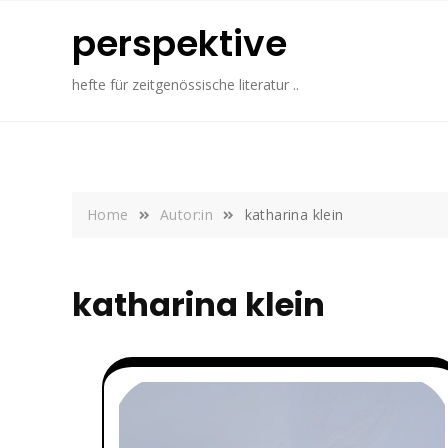
Skip
perspektive
to
content
hefte für zeitgenössische literatur ..
Home
Autor:in
katharina klein
katharina klein