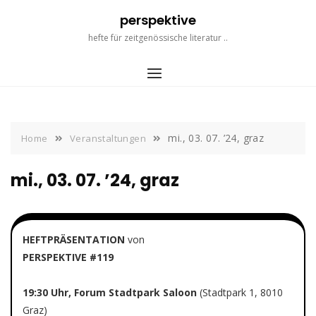
Skip
perspektive
to
content
hefte für zeitgenössische literatur ..
mi., 03. 07. ’24, graz
Home
Veranstaltungen
mi., 03. 07. ’24, graz
HEFTPRÄSENTATION
von
PERSPEKTIVE #119
19:30 Uhr, Forum Stadtpark Saloon
(Stadtpark 1, 8010
Graz)