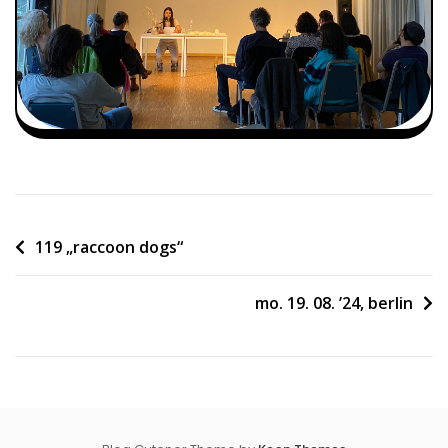
Beitragsnavigation
119 „raccoon dogs“
mo. 19. 08. ’24, berlin