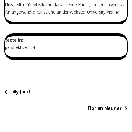
Universität für Musik und darstellende Kunst, an der Universität
für angewandte Kunst und an der Webster University Vienna.
texte in:
perspektive 124
Beitragsnavigation
Lilly Jäckl
Florian Neuner