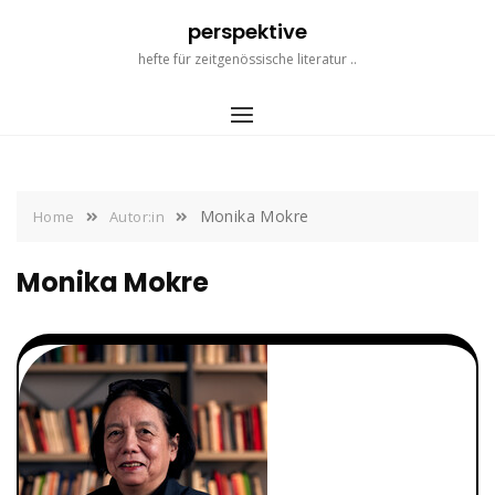
Skip
perspektive
to
content
hefte für zeitgenössische literatur ..
Monika Mokre
Home
Autor:in
Monika Mokre