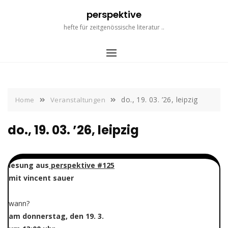
Skip
perspektive
to
content
hefte für zeitgenössische literatur ..
do., 19. 03. ’26, leipzig
Home
Veranstaltungen
do., 19. 03. ’26, leipzig
lesung aus
perspektive #125
mit vincent sauer
wann?
am donnerstag, den 19. 3.