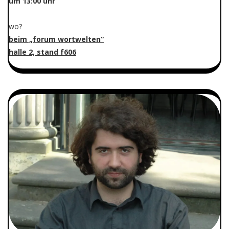
um 13:00 uhr
wo?
beim „forum wortwelten“
halle 2, stand f606