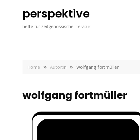
Skip
perspektive
to
content
hefte für zeitgenössische literatur ..
Home
Autor:in
wolfgang fortmüller
wolfgang fortmüller