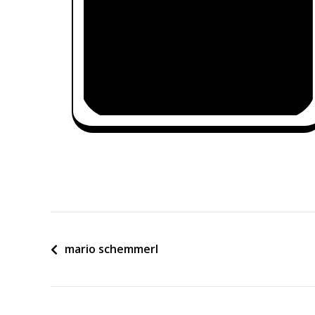
Beitragsnavigation
mario schemmerl