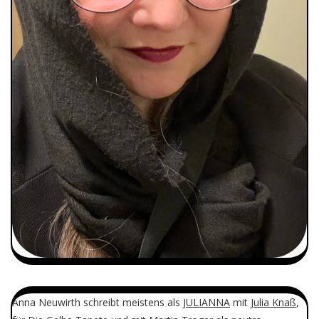
Anna Neuwirth schreibt meistens als
JULIANNA
mit
Julia Knaß
,