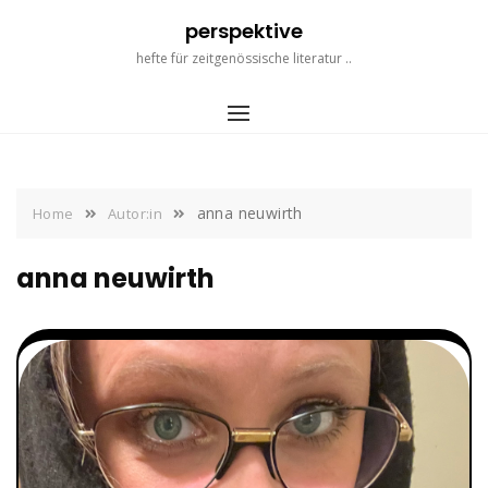
Skip
perspektive
to
content
hefte für zeitgenössische literatur ..
anna neuwirth
Home
Autor:in
anna neuwirth