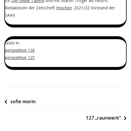
für
Die Gelbe Tapete
und mit Martin Troger als neutro.
Redakteurin der Zeitschrift
mischen
. 2021/22 Vorstand der
SAAV.
texte in:
perspektive 126
perspektive 125
Beitragsnavigation
sofie morin
127 „raunwerk“